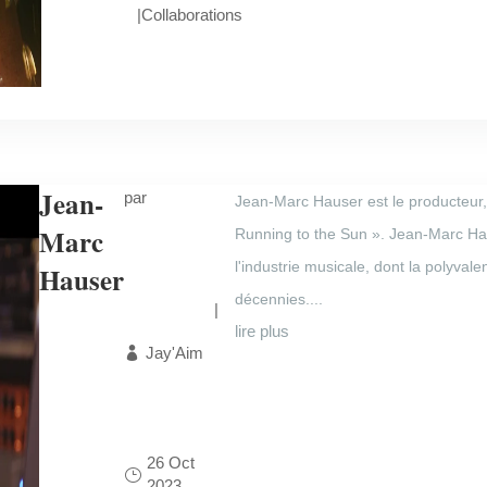
|
Collaborations
Jean-
par
Jean-Marc Hauser est le producteur, l
Marc
Running to the Sun ». Jean-Marc Hau
l'industrie musicale, dont la polyval
Hauser
décennies....
|
lire plus
Jay'Aim
26 Oct
2023