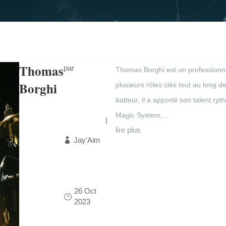
Thomas
par
Thomas Borghi est un professionnel
Borghi
plusieurs rôles clés tout au long d
batteur, il a apporté son talent ry
Magic System,...
|
lire plus
Jay'Aim
26 Oct
2023