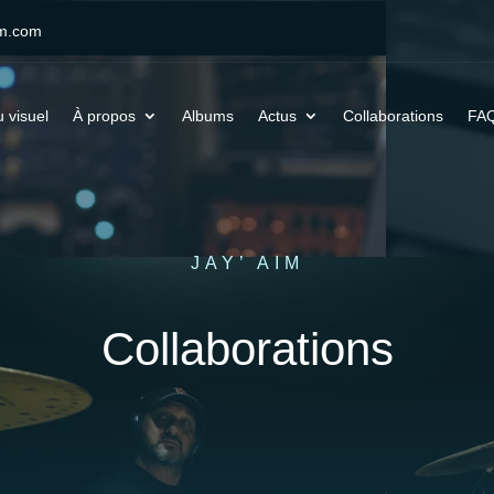
im.com
 visuel
À propos
Albums
Actus
Collaborations
FA
JAY’ AIM
Collaborations