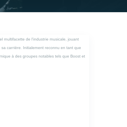
 multifacette de l'industrie musicale, jouant
e sa carrière. Initialement reconnu en tant que
thmique à des groupes notables tels que Boost et